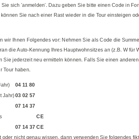
e sich 'anmelden'. Dazu geben Sie bitte einen Code in Form
önnen Sie nach einer Rast wieder in die Tour einsteigen ode
gen wir Ihnen Folgendes vor: Nehmen Sie als Code die Sum
ran die Auto-Kennung Ihres Hauptwohnsitzes an (z.B. W für W
 Sie jederzeit neu ermitteln können. Falls Sie einen andere
ur Tour haben.
ahr)
04 11 80
t Jahr)
03 02 57
07 14 37
s
CE
07 14 37 CE
t oder nicht genau wissen, dann verwenden Sie folgendes fik